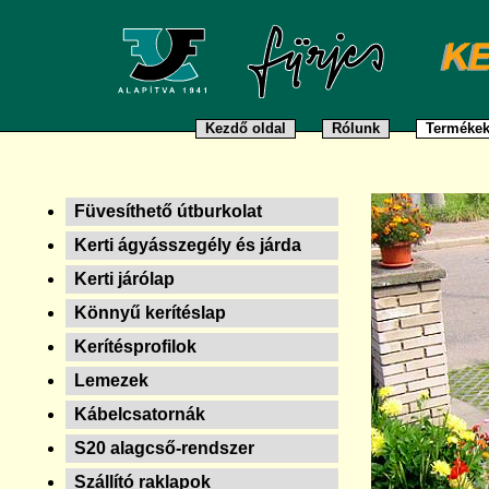
Kezdő oldal
Rólunk
Terméke
Füvesíthető útburkolat
Kerti ágyásszegély és járda
Kerti járólap
Könnyű kerítéslap
Kerítésprofilok
Lemezek
Kábelcsatornák
S20 alagcső-rendszer
Szállító raklapok