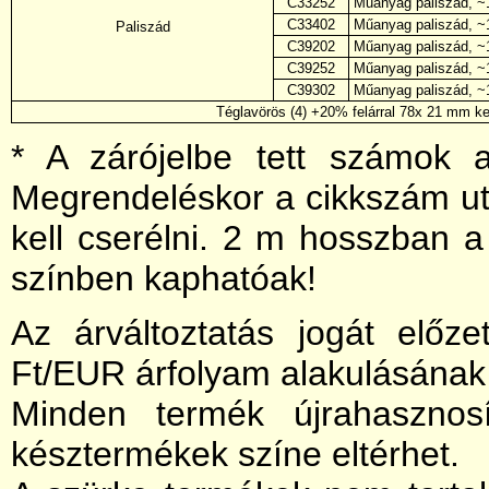
C33252
Műanyag paliszád, ~1
C33402
Műanyag paliszád, ~1
Paliszád
C39202
Műanyag paliszád, ~1
C39252
Műanyag paliszád, ~1
C39302
Műanyag paliszád, ~1
Téglavörös (4) +20% felárral 78x 21 mm ker
* A zárójelbe tett számok a 
Megrendeléskor a cikkszám uto
kell cserélni. 2 m hosszban a
színben kaphatóak!
Az árváltoztatás jogát előze
Ft/EUR árfolyam alakulásának
Minden termék újrahasznosí
késztermékek színe eltérhet.