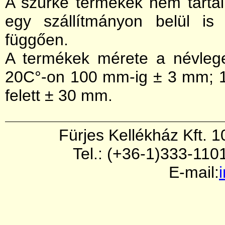
A szürke termékek nem tarta
egy szállítmányon belül is
függően.
A termékek mérete a névleges
20C°-on 100 mm-ig ± 3 mm; 
felett ± 30 mm.
Fürjes Kellékház Kft. 
Tel.: (+36-1)333-110
E-mail: