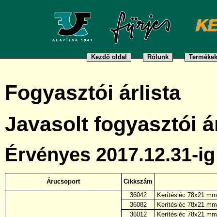
Kezdő oldal
Rólunk
Terméke
Fogyasztói árlista
Javasolt fogyasztói ár
Érvényes 2017.12.31-ig
Árucsoport
Cikkszám
36042
Kerítésléc 78x21 mm,
36082
Kerítésléc 78x21 mm,
36012
Kerítésléc 78x21 mm,