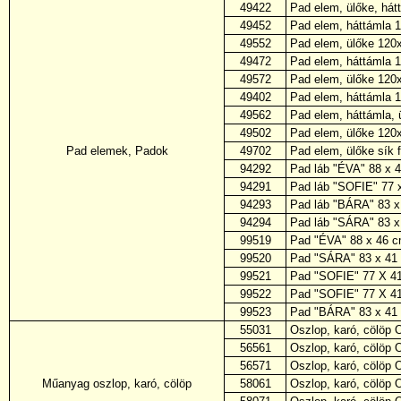
49422
Pad elem, ülőke, hát
49452
Pad elem, háttámla 
49552
Pad elem, ülőke 120
49472
Pad elem, háttámla 
49572
Pad elem, ülőke 120
49402
Pad elem, háttámla 
49562
Pad elem, háttámla,
49502
Pad elem, ülőke 120
Pad elemek, Padok
49702
Pad elem, ülőke sík 
94292
Pad láb "ÉVA" 88 x 
94291
Pad láb "SOFIE" 77 x
94293
Pad láb "BÁRA" 83 x
94294
Pad láb "SÁRA" 83 x
99519
Pad "ÉVA" 88 x 46 c
99520
Pad "SÁRA" 83 x 41 
99521
Pad "SOFIE" 77 X 41
99522
Pad "SOFIE" 77 X 41
99523
Pad "BÁRA" 83 x 41 
55031
Oszlop, karó, cölöp
56561
Oszlop, karó, cölöp
56571
Oszlop, karó, cölöp
Műanyag oszlop, karó, cölöp
58061
Oszlop, karó, cölöp