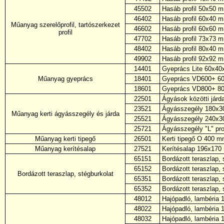
45502
Hasáb profil 50x50 
46402
Hasáb profil 60x40 
Műanyag szerelőprofil, tartószerkezet
46602
Hasáb profil 60x60 
profil
47702
Hasáb profil 73x73 
48402
Hasáb profil 80x40 
49902
Hasáb profil 92x92 
14401
Gyeprács Lite 60x40
Műanyag gyeprács
18401
Gyeprács VD600+ 60x
18601
Gyeprács VD800+ 80x
22501
Ágyások közötti járd
23521
Ágyásszegély 180x3
Műanyag kerti ágyásszegély és járda
25521
Ágyásszegély 240x3
25721
Ágyásszegély "L" pr
Műanyag kerti tipegő
26501
Kerti tipegő O 400 m
Műanyag kerítésalap
27521
Kerítésalap 196x170
65151
Bordázott teraszlap,
65152
Bordázott teraszlap,
Bordázott teraszlap, stégburkolat
65351
Bordázott teraszlap,
65352
Bordázott teraszlap,
48012
Hajópadló, lambéria
48022
Hajópadló, lambéria
48032
Hajópadló, lambéria