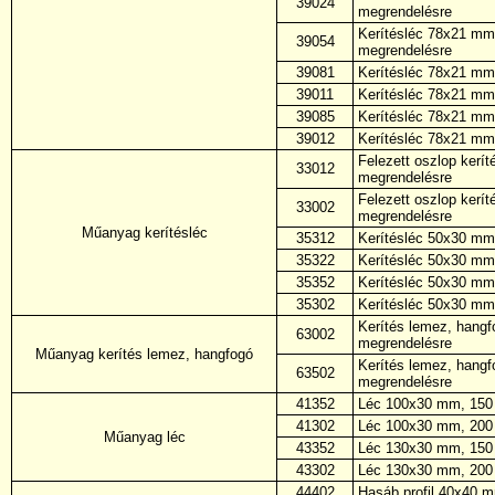
39024
megrendelésre
Kerítésléc 78x21 mm,
39054
megrendelésre
39081
Kerítésléc 78x21 mm,
39011
Kerítésléc 78x21 mm,
39085
Kerítésléc 78x21 mm,
39012
Kerítésléc 78x21 mm,
Felezett oszlop kerí
33012
megrendelésre
Felezett oszlop kerí
33002
megrendelésre
Műanyag kerítésléc
35312
Kerítésléc 50x30 mm
35322
Kerítésléc 50x30 mm
35352
Kerítésléc 50x30 mm
35302
Kerítésléc 50x30 mm
Kerítés lemez, hang
63002
megrendelésre
Műanyag kerítés lemez, hangfogó
Kerítés lemez, hang
63502
megrendelésre
41352
Léc 100x30 mm, 150
41302
Léc 100x30 mm, 200
Műanyag léc
43352
Léc 130x30 mm, 150
43302
Léc 130x30 mm, 200
44402
Hasáb profil 40x40 