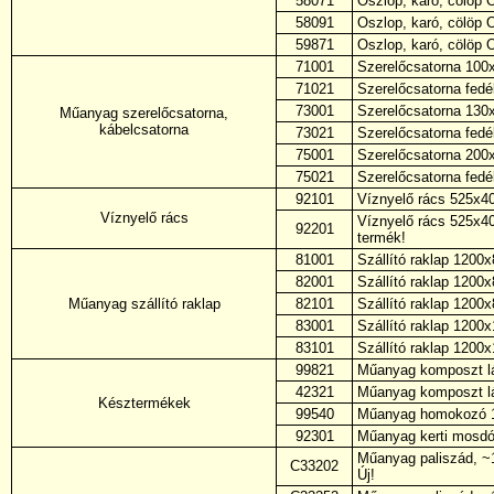
58071
Oszlop, karó, cölöp
58091
Oszlop, karó, cölöp
59871
Oszlop, karó, cölöp
71001
Szerelőcsatorna 100
71021
Szerelőcsatorna fed
73001
Szerelőcsatorna 130
Műanyag szerelőcsatorna,
kábelcsatorna
73021
Szerelőcsatorna fed
75001
Szerelőcsatorna 200
75021
Szerelőcsatorna fed
92101
Víznyelő rács 525x400
Víznyelő rács
Víznyelő rács 525x400
92201
termék!
81001
Szállító raklap 1200
82001
Szállító raklap 1200
Műanyag szállító raklap
82101
Szállító raklap 120
83001
Szállító raklap 1200
83101
Szállító raklap 120
99821
Műanyag komposzt l
42321
Műanyag komposzt l
Késztermékek
99540
Műanyag homokozó 12
92301
Műanyag kerti mosdót
Műanyag paliszád, ~1
C33202
Új!