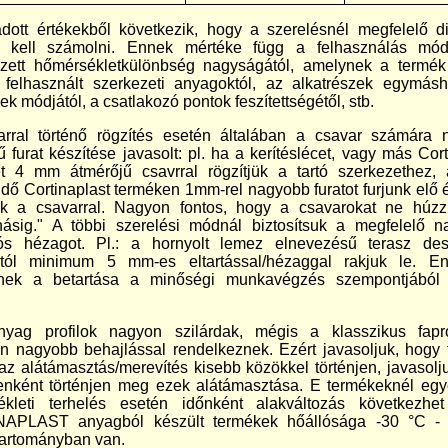
ott értékekből következik, hogy a szerelésnél megfelelő di
l kell számolni. Ennek mértéke függ a felhasználás módj
lezett hőmérsékletkülönbség nagyságától, amelynek a termék
 felhasznált szerkezeti anyagoktól, az alkatrészek egymás
k módjától, a csatlakozó pontok feszítettségétől, stb.
rral történő rögzítés esetén általában a csavar számára 
ű furat készítése javasolt: pl. ha a kerítéslécet, vagy más Cort
t 4 mm átmérőjű csavrral rögzítjük a tartó szerkezethez,
ndő Cortinaplast terméken 1mm-rel nagyobb furatot furjunk elő 
sük a csavarral. Nagyon fontos, hogy a csavarokat ne húz
ásig." A többi szerelési módnál biztosítsuk a megfelelő 
iós hézagot. Pl.: a hornyolt lemez elnevezésű terasz des
tól minimum 5 mm-es eltartással/hézaggal rakjuk le. E
vnek a betartása a minőségi munkavégzés szempontjából
yag profilok nagyon szilárdak, mégis a klasszikus faprof
 nagyobb behajlással rendelkeznek. Ezért javasoljuk, hogy 
az alátámasztás/merevítés kisebb közökkel történjen, javasolj
nként történjen meg ezek alátámasztása. E termékeknél egy
ékleti terhelés esetén időnként alakváltozás következhe
APLAST anyagból készült termékek hőállósága -30 °C -
 tartományban van.