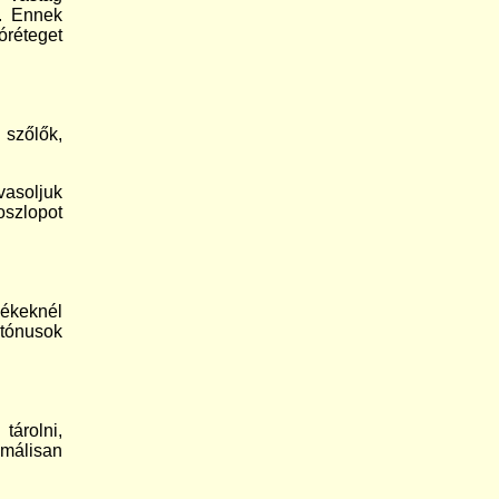
i. Ennek
óréteget
.
 szőlők,
vasoljuk
oszlopot
mékeknél
 tónusok
tárolni,
imálisan