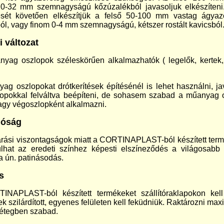
 0-32 mm szemnagyságú kőzúzalékból javasoljuk elkészíten
ését követően elkészítjük a felső 50-100 mm vastag ágyaz
l, vagy finom 0-4 mm szemnagyságú, kétszer rostált kavicsból
i változat
yag oszlopok széleskörűen alkalmazhatók ( legelők, kertek,
ag oszlopokat drótkerítések építésénél is lehet használni, ja
opokkal felváltva beépíteni, de sohasem szabad a műanyag 
agy végoszlopként alkalmazni.
lóság
árási viszontagságok miatt a CORTINAPLAST-ból készített ter
ulhat az eredeti színhez képesti elszíneződés a világosabb
a ún. patinásodás.
s
NAPLAST-ból készített termékeket szállítóraklapokon kell 
k szilárdított, egyenes felületen kell feküdniük. Raktározni max
étegben szabad.