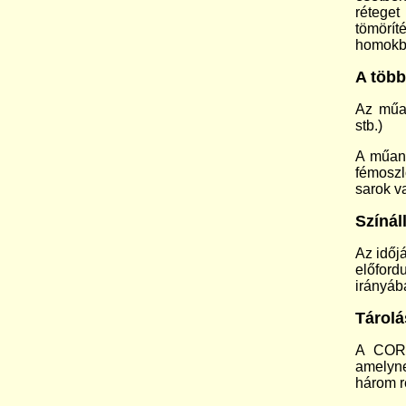
réteget
tömörít
homokbó
A több
Az műan
stb.)
A műany
fémoszl
sarok v
Színál
Az időj
előford
irányáb
Tárolá
A CORTI
amelyne
három r