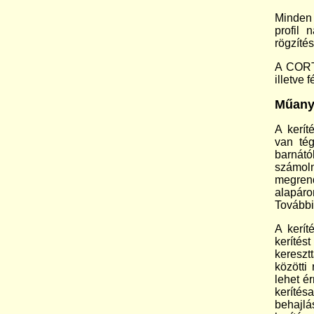
Minden 
profil 
rögzíté
A CORTI
illetve 
Műanya
A kerít
van tég
barnától
számol
megren
alapáron
További 
A kerít
kerítés
kereszt
közötti
lehet é
keríté
behajl