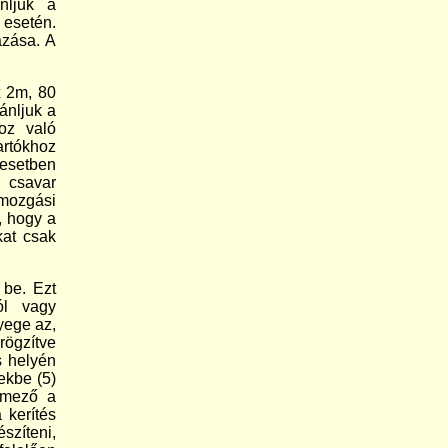
nljuk a
 esetén.
azása. A
x 2m, 80
ánljuk a
oz való
artókhoz
 esetben
 csavar
mozgási
, hogy a
kat csak
 be. Ezt
ól vagy
yege az,
rögzítve
s helyén
ekbe (5)
ésmező a
 kerítés
szíteni,