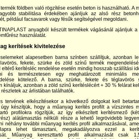
termék földben való rögzítése esetén beton is használható. A
nagyobb stabilitása érdekében ajánljuk az alsó rész beton
sét, például facsavarok vagy fésűk segítségével megoldani.
NAPLAST anyagból készült termékek vágásánál ajánljuk a k
fémfűrész használatát.
g kerítések kivitelezése
éselemeket alapesetben barna színben szállítjuk, azonban l
lavörös, fekete, szürke és zöld színű termék megrendelésé
 eltérő kerítésléc rendelése esetén mindig hosszab szállítási id
ni és természetesen egy meghatározott minimális me
delése kötelező. A barna, szürke, fekete és téglavörös s
 kínáljuk, azonban a zöld színű kerítéslécért + 30 % felárat kell
részletek az árlistában találhatók.
és tervének elkészítésekor a következő dolgokat kell betarta
t úgy készítjük, hogy a műanyag kerítés profilt a vízszintes
tartó profilokra rögzítjük, az így elkészített kerítésmező (ké
 rész) alátámasztás nélküli része a lehető legrövidebb legyen
rni néhány további műanyag kerítés profil alkalmazásával, ame
salapra lehet támasztani, megakadályozva ezzel a kerí
ását. Műanyag kereszttartó profil alkalmazását csak 1