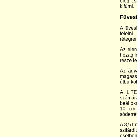
elég cs
kifúrni.
Füvesí
A füvesí
felelni
rétegre
Az elem
hézag l
része le
Az ágya
magassá
útburko
A LITE
számára
beállók
10 cm-
sóderré
A 3,5 t
szilár
esetbe