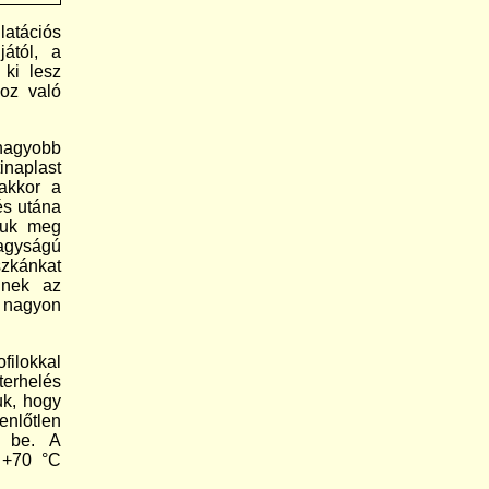
latációs
ától, a
 ki lesz
hoz való
nagyobb
inaplast
 akkor a
és utána
zuk meg
nagyságú
zkánkat
nnek az
 nagyon
ilokkal
terhelés
uk, hogy
enlőtlen
t be. A
 +70 °C