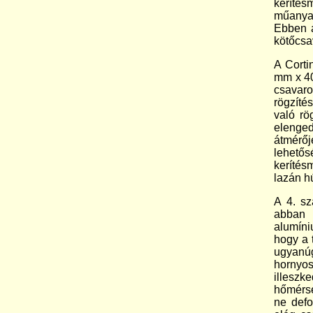
keríté
műanyag
Ebben a
kötőcsa
A Corti
mm x 40
csavar
rögzíté
való rö
elenge
átmérő
lehetős
kerítés
lazán h
A 4. sz
abban 
alumíni
hogy a t
ugyanúg
hornyos
illeszk
hőmérsé
ne defo