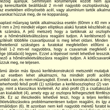
smezőig ajánljuk. Semmilyen körülmények között nem ajá
 kereszttartók beállítását 2 m-nél nagyobb oszloptávolság
z esetekben előnyösebb acél, vagy alumínium tartók alkalm
varokat húzzuk meg, de ne koppanásig.
naplast műanyag tartók alkalmazása esetén (60mm x 40 mm 
 mm x 2m) mindkét végen elliptikus alakú furatok készítését aj
ok számára, A jelű metszet) hogy a tartóknak az oszloph
se a hőmérsékletváltozásra reagálni tudjon. A kerítésmező t
gzítését többféle csavartípussal is meg lehet oldani. Minden
dhetetlenül szükséges a furatokat megfelelően előfúrni a
jénél 1-2 mm-rel nagyobbra, hogy a csavarnak megfelelő 
ége (dilatáció) legyen. Ezzel a lépéssel ismét lehetővé tesszük
mező a hőmérsékletváltozásra reagálni tudjon. A kötőcsavaro
úzzuk meg, ne teljesen.
ámú ábrán más típusú kerítéskonstrukció metszetét mutatjuk
az esetben lehet alkalmazni, ha mindkét profil acélb
umból van, és nem műanyagból. Ennek a konstrukciónak a lén
eherhordó felső profil (1) szilárdan a kerítésoszlophoz (2) van 
y, mint a klasszikus kivitelnél. Az alsó profil (3) a csatlakozá
an kialakított (4), amely egy az oszlopra felhegesztett fémfész
edik. Ez az illeszkedés lehetővé teszi, hogy a teljes kerít
kletváltozásokra problémamentesen tudjon reagálni, és így a
rmálódjon (6). Itt azonban nem kell nagyobb méretű furatot ké