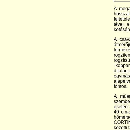
A megad
hossza
feltéte
téve, a
kötéséne
A csava
átmérőj
terméke
rögzíte
rögzít
"koppan
dilatác
egymás
alapel
fontos.
A műan
szemben
esetén 
40 cm-e
hőmérs
CORTIN
közötti