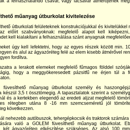
ak a felhasználandó csavar, vagy facsavar átmérőjének meg
thető műanyag útburkolat kivitelezése
thető útburkolati felületeknek konstrukciójukkal és kivitelükkel
 az előírt szabványoknak: megfelelő alapot kell kiképezni
ndet kell kialakítani a felhasználása szánt anyagnak megfelelőe
eket úgy kell lefektetni, hogy az egyes részek között min. 
egyen és alul az ágyazóréteg felé az elem kisebb átmérővel re
gyen fordítva.
zatra a lerakott elemeket megfelelő fűmagos földdel szórjá
gig, hogy a meggyökeresedett pázsitfű ne érjen túl a füv
laton.
 füvesíthető műanyag útburkolat személy és haszongépj
 készül 3,5 t össztömegig. A tapasztalatok szerint a személy
nál és a kertekben elegendő az eredeti aljzat megfelelő tömörí
es rétegben utána 8 -16 mm szemcseméretű jól tömörítet
teg következzen.
-nál nehezebb autóbuszok, tehergépkocsik és traktorok számára a
dítására való a GOLEM füvesíthető műanyag útburkolat. E
n két ágyazóréteg elkészítése szükséges. Az alsó 100 mm