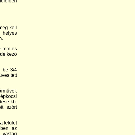
felelően
 meg kell
, helyes
n.
10 mm-es
ndelkező
k be 3/4
esített
árművek
gépkocsi
tése kb.
t szórt
 felület
bben az
 vastag