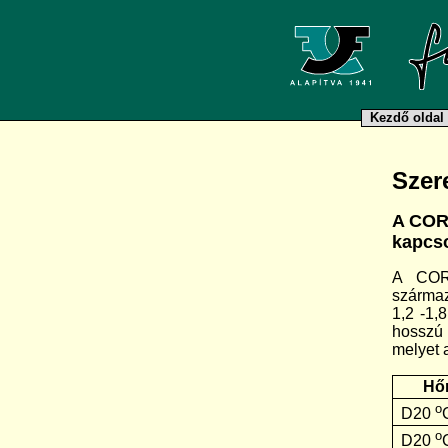
Kezdő oldal
Szer
A CORT
kapcso
A CORT
származ
1,2 -1,
hosszú 
melyet a
Hő
o
D20
o
D20