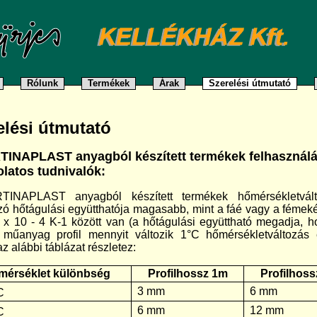
Rólunk
Termékek
Árak
Szerelési útmutató
elési útmutató
INAPLAST anyagból készített termékek felhasználá
latos tudnivalók:
INAPLAST anyagból készített termékek hőmérsékletvált
ó hőtágulási együtthatója magasabb, mint a fáé vagy a fémeké
8 x 10 - 4 K-1 között van (a hőtágulási együttható megadja, 
műanyag profil mennyit változik 1°C hőmérsékletváltozás 
z alábbi táblázat részletez:
mérséklet különbség
Profilhossz 1m
Profilhos
3 mm
6 mm
C
6 mm
12 mm
C