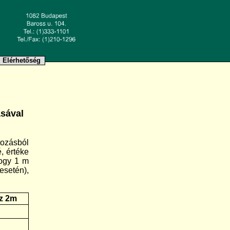
Elérhetőség
sával
ozásból
, értéke
hogy 1 m
esetén),
sz 2m